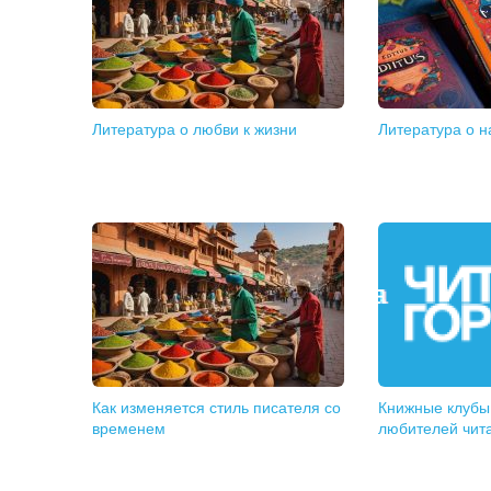
Литература о любви к жизни
Литература о 
Как изменяется стиль писателя со
Книжные клубы:
временем
любителей чит