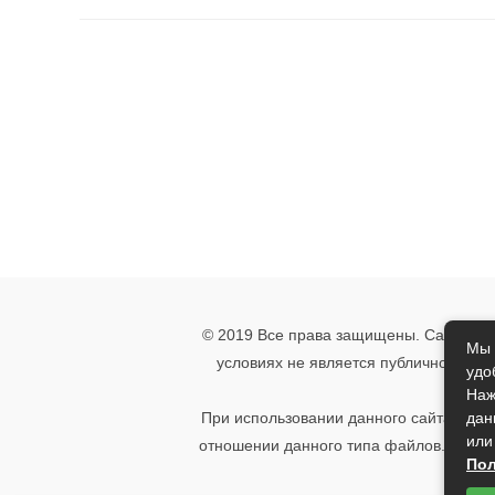
© 2019 Все права защищены. Сайт носи
Мы 
условиях не является публичной офе
удо
указ
Наж
дан
При использовании данного сайта, вы 
или
отношении данного типа файлов. Если 
Пол