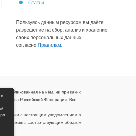
Статьи
Пользуясь данным ресурсом вы даёте
разрешение на сбор, анализ и хранение
своих персональных данных
согласно
Правилам
.
, опубликованная на нём, ни при каких
го
о кодекса Российской Федерации. Все
ения.
ей
ера
ответствии с настоящим уведомлением в
 то вы должны соответствующим образом