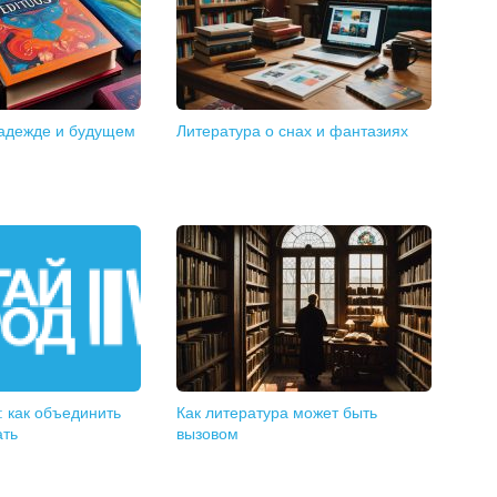
надежде и будущем
Литература о снах и фантазиях
 как объединить
Как литература может быть
ать
вызовом