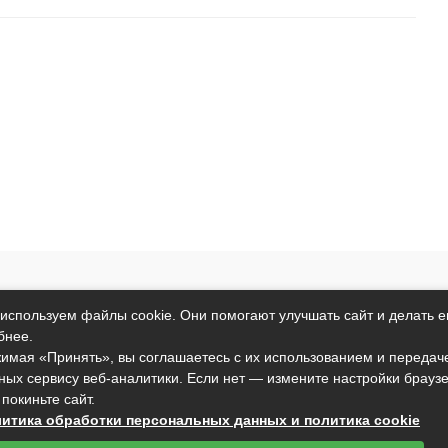
т исключительно информационный характер и никакая информация
используем файлы cookie. Они помогают улучшать сайт и делать е
ртой, определяемой положениями пункта 2 статьи 437 Гражданског
бнее.
анные условия могут быть изменены без предварительного уведомл
имая «Принять», вы соглашаетесь с их использованием и передач
ных сервису веб-аналитики. Если нет — измените настройки брауз
подтверждаете свое согласие на использование файлов cookie в со
 покиньте сайт.
вы не согласны с тем, чтобы мы использовали данный тип файлов,
итика обработки персональных данных и политика cookie
установить настройки вашего браузера или не использовать сайт.