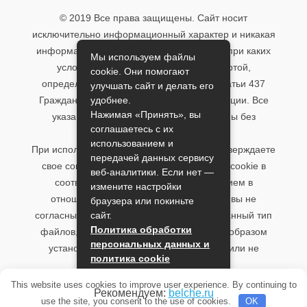
© 2019 Все права защищены. Сайт носит
исключительно информационный характер и никакая
информация, опубликованная на нём, ни при каких
Мы используем файлы
условиях не является публичной офертой,
cookie. Они помогают
определяемой положениями пункта 2 статьи 437
улучшать сайт и делать его
удобнее.
Гражданского кодекса Российской Федерации. Все
Нажимая «Принять», вы
указанные условия могут быть изменены без
соглашаетесь с их
предварительного уведомления.
использованием и
При использовании данного сайта, вы подтверждаете
передачей данных сервису
свое согласие на использование файлов cookie в
веб-аналитики. Если нет —
соответствии с настоящим уведомлением в
измените настройки
отношении данного типа файлов. Если вы не
браузера или покиньте
сайт.
согласны с тем, чтобы мы использовали данный тип
Политика обработки
файлов, то вы должны соответствующим образом
персональных данных и
установить настройки вашего браузера или не
политика cookie
использовать сайт.
Принять
This website uses cookies to improve user experience. By continuing to
Рекомендуем:
belche.ru
use the site, you consent to the use of cookies.
OK