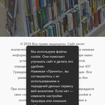
© 2019 Все права защищены. Сайт носит
исключительно информационный характер и никакая
Мы используем файлы
информация, опубликованная на нём, ни при каких
cookie. Они помогают
условиях не является публичной офертой,
улучшать сайт и делать его
удобнее.
определяемой положениями пункта 2 статьи 437
Нажимая «Принять», вы
Гражданского кодекса Российской Федерации. Все
соглашаетесь с их
указанные условия могут быть изменены без
использованием и
предварительного уведомления.
передачей данных сервису
При использовании данного сайта, вы подтверждаете
веб-аналитики. Если нет —
свое согласие на использование файлов cookie в
измените настройки
соответствии с настоящим уведомлением в
браузера или покиньте