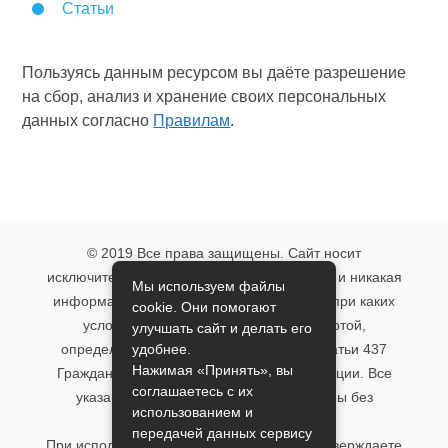
Статьи
Пользуясь данным ресурсом вы даёте разрешение
на сбор, анализ и хранение своих персональных
данных согласно
Правилам
.
© 2019 Все права защищены. Сайт носит
исключительно информационный характер и никакая
Мы используем файлы
информация, опубликованная на нём, ни при каких
cookie. Они помогают
условиях не является публичной офертой,
улучшать сайт и делать его
удобнее.
определяемой положениями пункта 2 статьи 437
Нажимая «Принять», вы
Гражданского кодекса Российской Федерации. Все
соглашаетесь с их
указанные условия могут быть изменены без
использованием и
предварительного уведомления.
передачей данных сервису
При использовании данного сайта, вы подтверждаете