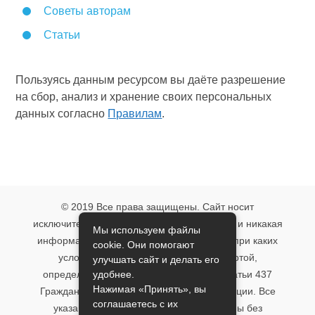
Советы авторам
Статьи
Пользуясь данным ресурсом вы даёте разрешение
на сбор, анализ и хранение своих персональных
данных согласно
Правилам
.
© 2019 Все права защищены. Сайт носит
исключительно информационный характер и никакая
Мы используем файлы
информация, опубликованная на нём, ни при каких
cookie. Они помогают
условиях не является публичной офертой,
улучшать сайт и делать его
удобнее.
определяемой положениями пункта 2 статьи 437
Нажимая «Принять», вы
Гражданского кодекса Российской Федерации. Все
соглашаетесь с их
указанные условия могут быть изменены без