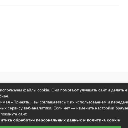
т исключительно информационный характер и никакая информация
используем файлы cookie. Они помогают улучшать сайт и делать е
ртой, определяемой положениями пункта 2 статьи 437 Гражданског
бнее.
анные условия могут быть изменены без предварительного уведомл
имая «Принять», вы соглашаетесь с их использованием и передач
ных сервису веб-аналитики. Если нет — измените настройки брауз
подтверждаете свое согласие на использование файлов cookie в со
 покиньте сайт.
вы не согласны с тем, чтобы мы использовали данный тип файлов,
итика обработки персональных данных и политика cookie
установить настройки вашего браузера или не использовать сайт.