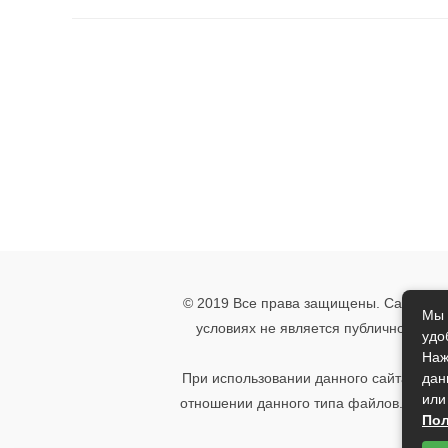
© 2019 Все права защищены. Сайт носи
Мы 
условиях не является публичной офе
удо
указ
Наж
дан
При использовании данного сайта, вы 
или
отношении данного типа файлов. Если 
Пол