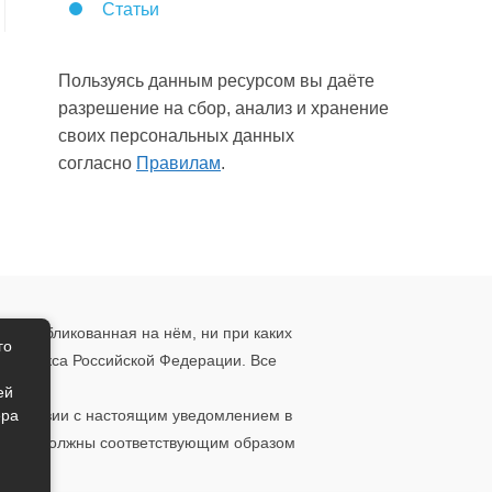
Статьи
Пользуясь данным ресурсом вы даёте
разрешение на сбор, анализ и хранение
своих персональных данных
согласно
Правилам
.
, опубликованная на нём, ни при каких
го
о кодекса Российской Федерации. Все
ения.
ей
ера
ответствии с настоящим уведомлением в
 то вы должны соответствующим образом