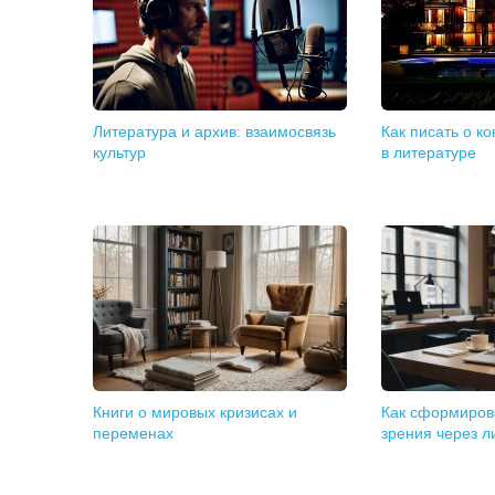
Литература и архив: взаимосвязь
Как писать о к
культур
в литературе
Книги о мировых кризисах и
Как сформирова
переменах
зрения через л