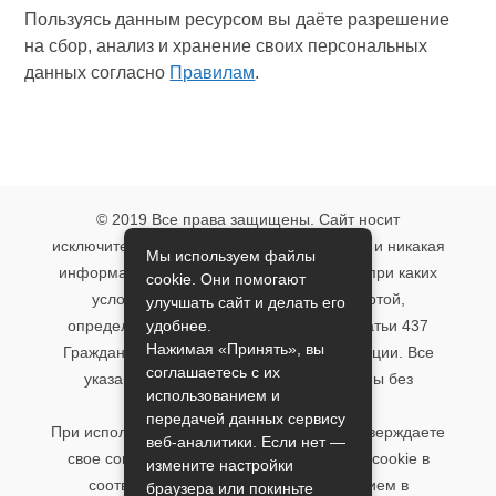
Пользуясь данным ресурсом вы даёте разрешение
на сбор, анализ и хранение своих персональных
данных согласно
Правилам
.
© 2019 Все права защищены. Сайт носит
исключительно информационный характер и никакая
Мы используем файлы
информация, опубликованная на нём, ни при каких
cookie. Они помогают
условиях не является публичной офертой,
улучшать сайт и делать его
удобнее.
определяемой положениями пункта 2 статьи 437
Нажимая «Принять», вы
Гражданского кодекса Российской Федерации. Все
соглашаетесь с их
указанные условия могут быть изменены без
использованием и
предварительного уведомления.
передачей данных сервису
При использовании данного сайта, вы подтверждаете
веб-аналитики. Если нет —
свое согласие на использование файлов cookie в
измените настройки
соответствии с настоящим уведомлением в
браузера или покиньте