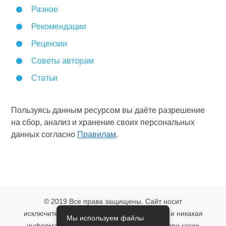
Разное
Рекомендации
Рецензии
Советы авторам
Статьи
Пользуясь данным ресурсом вы даёте разрешение
на сбор, анализ и хранение своих персональных
данных согласно
Правилам
.
© 2019 Все права защищены. Сайт носит
исключительно информационный характер и никакая
Мы используем файлы
информация, опубликованная на нём, ни при каких