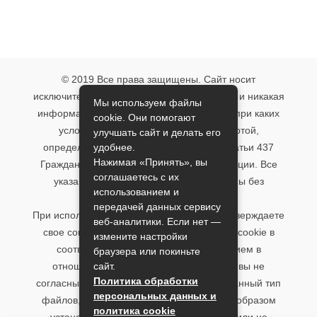
© 2019 Все права защищены. Сайт носит
исключительно информационный характер и никакая
Мы используем файлы
информация, опубликованная на нём, ни при каких
cookie. Они помогают
условиях не является публичной офертой,
улучшать сайт и делать его
удобнее.
определяемой положениями пункта 2 статьи 437
Нажимая «Принять», вы
Гражданского кодекса Российской Федерации. Все
соглашаетесь с их
указанные условия могут быть изменены без
использованием и
предварительного уведомления.
передачей данных сервису
При использовании данного сайта, вы подтверждаете
веб-аналитики. Если нет —
свое согласие на использование файлов cookie в
измените настройки
соответствии с настоящим уведомлением в
браузера или покиньте
сайт.
отношении данного типа файлов. Если вы не
Политика обработки
согласны с тем, чтобы мы использовали данный тип
персональных данных и
файлов, то вы должны соответствующим образом
политика cookie