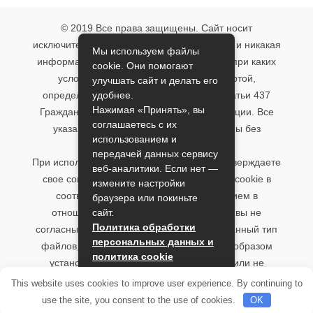
© 2019 Все права защищены. Сайт носит
исключительно информационный характер и никакая
Мы используем файлы
информация, опубликованная на нём, ни при каких
cookie. Они помогают
условиях не является публичной офертой,
улучшать сайт и делать его
удобнее.
определяемой положениями пункта 2 статьи 437
Нажимая «Принять», вы
Гражданского кодекса Российской Федерации. Все
соглашаетесь с их
указанные условия могут быть изменены без
использованием и
предварительного уведомления.
передачей данных сервису
При использовании данного сайта, вы подтверждаете
веб-аналитики. Если нет —
свое согласие на использование файлов cookie в
измените настройки
соответствии с настоящим уведомлением в
браузера или покиньте
сайт.
отношении данного типа файлов. Если вы не
Политика обработки
согласны с тем, чтобы мы использовали данный тип
персональных данных и
файлов, то вы должны соответствующим образом
политика cookie
установить настройки вашего браузера или не
использовать сайт.
Принять
This website uses cookies to improve user experience. By continuing to
use the site, you consent to the use of cookies.
OK