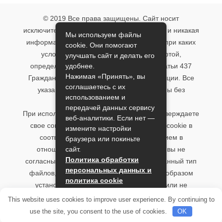
© 2019 Все права защищены. Сайт носит
исключительно информационный характер и никакая
Мы используем файлы
информация, опубликованная на нём, ни при каких
cookie. Они помогают
условиях не является публичной офертой,
улучшать сайт и делать его
удобнее.
определяемой положениями пункта 2 статьи 437
Нажимая «Принять», вы
Гражданского кодекса Российской Федерации. Все
соглашаетесь с их
указанные условия могут быть изменены без
использованием и
предварительного уведомления.
передачей данных сервису
При использовании данного сайта, вы подтверждаете
веб-аналитики. Если нет —
свое согласие на использование файлов cookie в
измените настройки
соответствии с настоящим уведомлением в
браузера или покиньте
сайт.
отношении данного типа файлов. Если вы не
Политика обработки
согласны с тем, чтобы мы использовали данный тип
персональных данных и
файлов, то вы должны соответствующим образом
политика cookie
установить настройки вашего браузера или не
использовать сайт.
Принять
This website uses cookies to improve user experience. By continuing to
use the site, you consent to the use of cookies.
OK