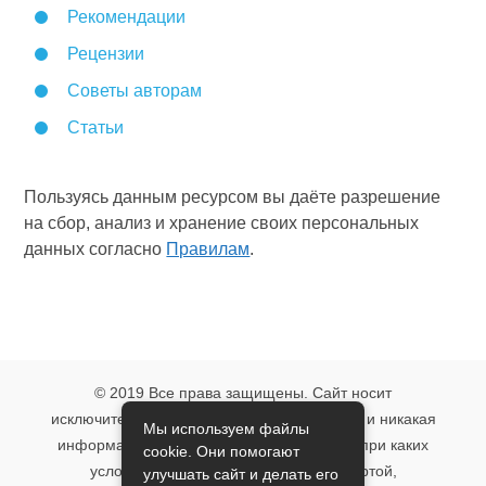
Рекомендации
Рецензии
Советы авторам
Статьи
Пользуясь данным ресурсом вы даёте разрешение
на сбор, анализ и хранение своих персональных
данных согласно
Правилам
.
© 2019 Все права защищены. Сайт носит
исключительно информационный характер и никакая
Мы используем файлы
информация, опубликованная на нём, ни при каких
cookie. Они помогают
условиях не является публичной офертой,
улучшать сайт и делать его