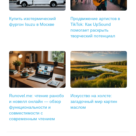
Купить изотермический
Продвижение артистов в
фургон Isuzu в Москве
TikTok: Как UpSound
помогает раскрыть
творческий потенциал
Runovel.me: чтение ранобэ
Искусство на холсте:
и новелл онлайн — обзор
загадочный мир картин
функциональности и
маслом
совместимости с
современным чтением