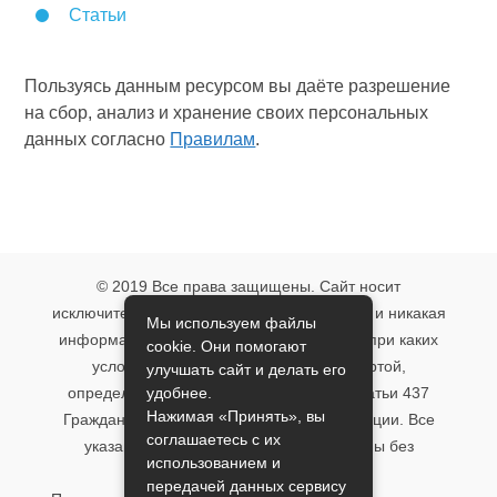
Статьи
Пользуясь данным ресурсом вы даёте разрешение
на сбор, анализ и хранение своих персональных
данных согласно
Правилам
.
© 2019 Все права защищены. Сайт носит
исключительно информационный характер и никакая
Мы используем файлы
информация, опубликованная на нём, ни при каких
cookie. Они помогают
условиях не является публичной офертой,
улучшать сайт и делать его
удобнее.
определяемой положениями пункта 2 статьи 437
Нажимая «Принять», вы
Гражданского кодекса Российской Федерации. Все
соглашаетесь с их
указанные условия могут быть изменены без
использованием и
предварительного уведомления.
передачей данных сервису