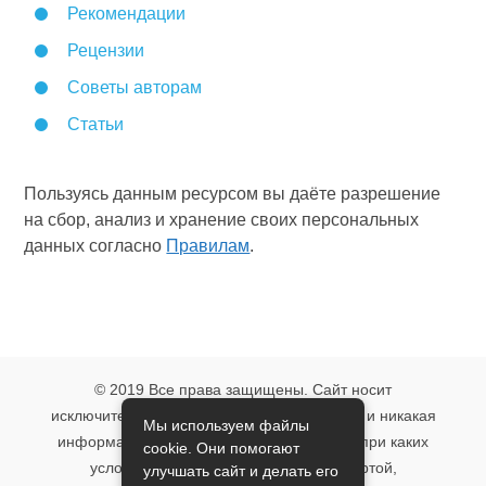
Рекомендации
Рецензии
Советы авторам
Статьи
Пользуясь данным ресурсом вы даёте разрешение
на сбор, анализ и хранение своих персональных
данных согласно
Правилам
.
© 2019 Все права защищены. Сайт носит
исключительно информационный характер и никакая
Мы используем файлы
информация, опубликованная на нём, ни при каких
cookie. Они помогают
условиях не является публичной офертой,
улучшать сайт и делать его