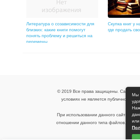
Литература о созависимости для
Скупка книг у 
близких: какие книги помогут
где продать сво
понять проблему и решиться на
перемены
© 2019 Все права защищены. Сайт носи
Мы 
условиях не является публичной офе
удо
указ
Наж
дан
При использовании данного сайта, вы 
или
отношении данного типа файлов. Если 
Пол