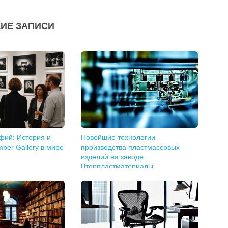
ИЕ ЗАПИСИ
фий: История и
Новейшие технологии
ber Gallery в мире
производства пластмассовых
изделий на заводе
Вторпластматериалы