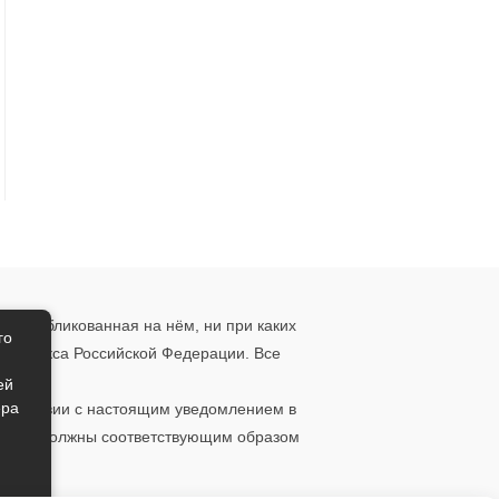
, опубликованная на нём, ни при каких
го
о кодекса Российской Федерации. Все
ения.
ей
ера
ответствии с настоящим уведомлением в
 то вы должны соответствующим образом