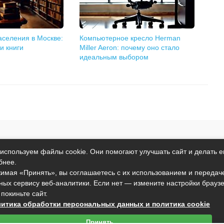
населения в Москве:
Компьютерное кресло Herman
и книги
Miller Aeron: почему оно стало
идеальным выбором
т исключительно информационный характер и никакая информация
используем файлы cookie. Они помогают улучшать сайт и делать е
ртой, определяемой положениями пункта 2 статьи 437 Гражданског
бнее.
анные условия могут быть изменены без предварительного уведомл
имая «Принять», вы соглашаетесь с их использованием и передач
ных сервису веб-аналитики. Если нет — измените настройки брауз
подтверждаете свое согласие на использование файлов cookie в со
 покиньте сайт.
вы не согласны с тем, чтобы мы использовали данный тип файлов,
итика обработки персональных данных и политика cookie
установить настройки вашего браузера или не использовать сайт.
Принять