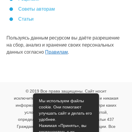
Советы авторам
Статьи
Пользуясь данным ресурсом вы даёте разрешение
на сбор, анализ и хранение своих персональных
данных согласно
Правилам
.
© 2019 Все права защищены. Сайт носит
исключительно информационный характер и никакая
Мы используем файлы
информация, опубликованная на нём, ни при каких
cookie. Они помогают
условиях не является публичной офертой,
улучшать сайт и делать его
удобнее.
определяемой положениями пункта 2 статьи 437
Нажимая «Принять», вы
Гражданского кодекса Российской Федерации. Все
соглашаетесь с их