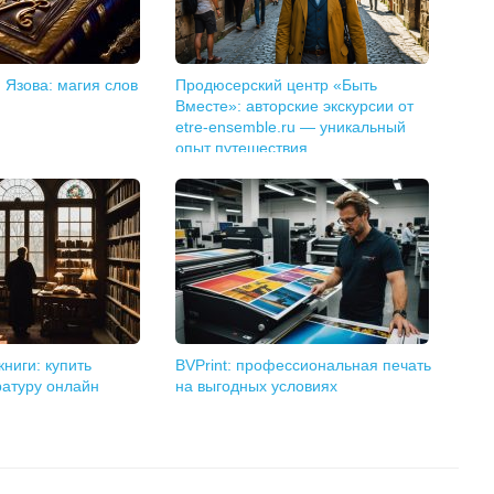
 Язова: магия слов
Продюсерский центр «Быть
Вместе»: авторские экскурсии от
etre-ensemble.ru — уникальный
опыт путешествия
ниги: купить
BVPrint: профессиональная печать
ратуру онлайн
на выгодных условиях