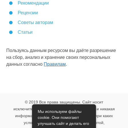
Рекомендации
Рецензии
Советы авторам
Статьи
Пользуясь данным ресурсом вы даёте разрешение
на сбор, анализ и хранение своих персональных
данных согласно
Правилам
.
© 2019 Все права защищены. Сайт носит
исключительно информационный характер и никакая
Мы используем файлы
информация, опубликованная на нём, ни при каких
cookie. Они помогают
условиях не является публичной офертой,
улучшать сайт и делать его