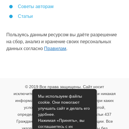
Советы авторам
Статьи
Пользуясь данным ресурсом вы даёте разрешение
на сбор, анализ и хранение своих персональных
данных согласно
Правилам
.
© 2019 Все права защищены. Сайт носит
исключительно информационный характер и никакая
Мы используем файлы
информация, опубликованная на нём, ни при каких
cookie. Они помогают
условиях не является публичной офертой,
улучшать сайт и делать его
удобнее.
определяемой положениями пункта 2 статьи 437
Нажимая «Принять», вы
Гражданского кодекса Российской Федерации. Все
соглашаетесь с их
указанные условия могут быть изменены без