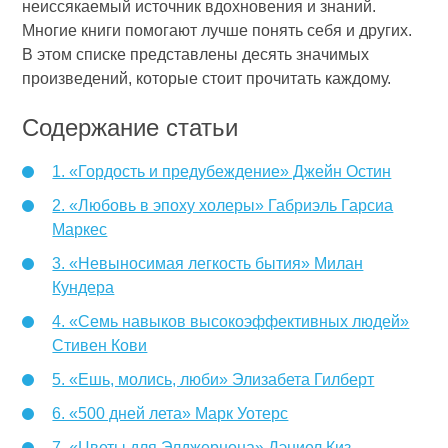
неиссякаемый источник вдохновения и знаний.
Многие книги помогают лучше понять себя и других.
В этом списке представлены десять значимых
произведений, которые стоит прочитать каждому.
Содержание статьи
1. «Гордость и предубеждение» Джейн Остин
2. «Любовь в эпоху холеры» Габриэль Гарсиа
Маркес
3. «Невыносимая легкость бытия» Милан
Кундера
4. «Семь навыков высокоэффективных людей»
Стивен Кови
5. «Ешь, молись, люби» Элизабета Гилберт
6. «500 дней лета» Марк Уотерс
7. «Цветы для Элджернона» Дэниел Киз