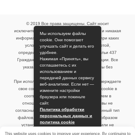
© 2019 Все права защищены. Сайт носит
исключительно информационный характер и никакая
Мы используем файлы
информация, опубликованная на нём, ни при каких
cookie. Они помогают
условиях не является публичной офертой,
улучшать сайт и делать его
удобнее.
определяемой положениями пункта 2 статьи 437
Нажимая «Принять», вы
Гражданского кодекса Российской Федерации. Все
соглашаетесь с их
указанные условия могут быть изменены без
использованием и
предварительного уведомления.
передачей данных сервису
При использовании данного сайта, вы подтверждаете
веб-аналитики. Если нет —
свое согласие на использование файлов cookie в
измените настройки
соответствии с настоящим уведомлением в
браузера или покиньте
сайт.
отношении данного типа файлов. Если вы не
Политика обработки
согласны с тем, чтобы мы использовали данный тип
персональных данных и
файлов, то вы должны соответствующим образом
политика cookie
установить настройки вашего браузера или не
использовать сайт.
Принять
This website uses cookies to improve user experience. By continuing to