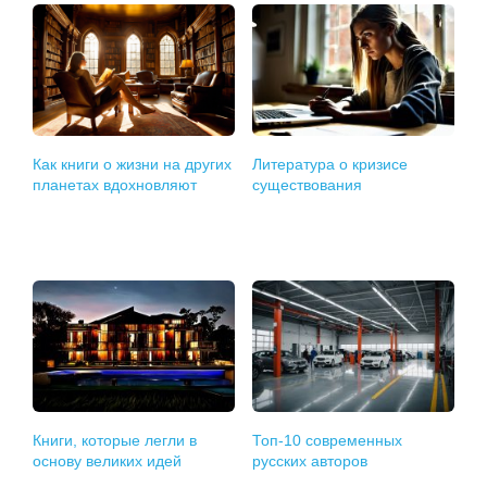
Как книги о жизни на других
Литература о кризисе
планетах вдохновляют
существования
Книги, которые легли в
Топ-10 современных
основу великих идей
русских авторов