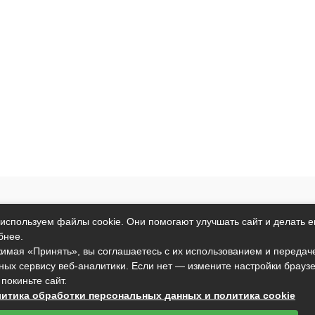
т исключительно информационный характер и никакая информация
используем файлы cookie. Они помогают улучшать сайт и делать е
ртой, определяемой положениями пункта 2 статьи 437 Гражданског
бнее.
анные условия могут быть изменены без предварительного уведомл
имая «Принять», вы соглашаетесь с их использованием и передач
ных сервису веб-аналитики. Если нет — измените настройки брауз
подтверждаете свое согласие на использование файлов cookie в со
 покиньте сайт.
вы не согласны с тем, чтобы мы использовали данный тип файлов,
итика обработки персональных данных и политика cookie
установить настройки вашего браузера или не использовать сайт.