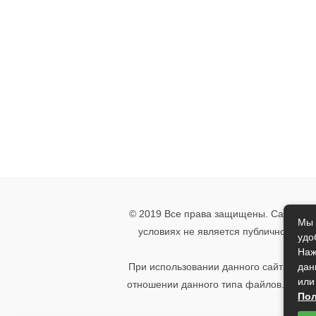
© 2019 Все права защищены. Сайт носи
Мы 
условиях не является публичной офе
удо
указ
Наж
дан
При использовании данного сайта, вы 
или
отношении данного типа файлов. Если 
Пол