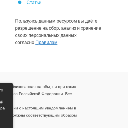
Статьи
Пользуясь данным ресурсом вы даёте
разрешение на сбор, анализ и хранение
своих персональных данных
согласно
Правилам
.
, опубликованная на нём, ни при каких
го
о кодекса Российской Федерации. Все
ения.
ей
ера
ответствии с настоящим уведомлением в
 то вы должны соответствующим образом