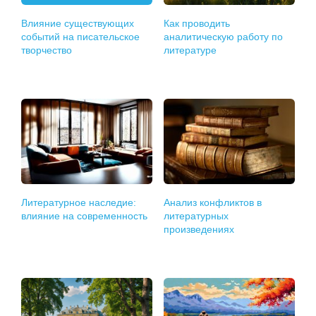
Влияние существующих
Как проводить
событий на писательское
аналитическую работу по
творчество
литературе
Литературное наследие:
Анализ конфликтов в
влияние на современность
литературных
произведениях