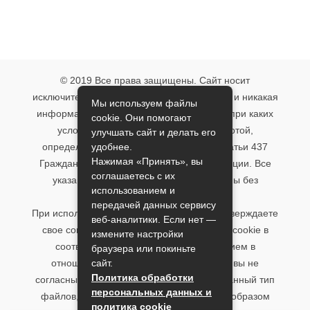
© 2019 Все права защищены. Сайт носит
исключительно информационный характер и никакая
Мы используем файлы
информация, опубликованная на нём, ни при каких
cookie. Они помогают
условиях не является публичной офертой,
улучшать сайт и делать его
удобнее.
определяемой положениями пункта 2 статьи 437
Нажимая «Принять», вы
Гражданского кодекса Российской Федерации. Все
соглашаетесь с их
указанные условия могут быть изменены без
использованием и
предварительного уведомления.
передачей данных сервису
При использовании данного сайта, вы подтверждаете
веб-аналитики. Если нет —
свое согласие на использование файлов cookie в
измените настройки
соответствии с настоящим уведомлением в
браузера или покиньте
сайт.
отношении данного типа файлов. Если вы не
Политика обработки
согласны с тем, чтобы мы использовали данный тип
персональных данных и
файлов, то вы должны соответствующим образом
политика cookie