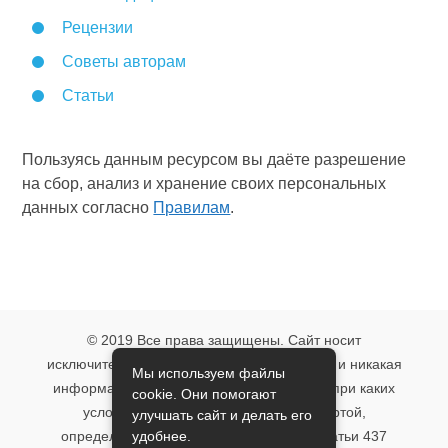
Рецензии
Советы авторам
Статьи
Пользуясь данным ресурсом вы даёте разрешение
на сбор, анализ и хранение своих персональных
данных согласно
Правилам
.
© 2019 Все права защищены. Сайт носит
исключительно информационный характер и никакая
Мы используем файлы
информация, опубликованная на нём, ни при каких
cookie. Они помогают
условиях не является публичной офертой,
улучшать сайт и делать его
удобнее.
определяемой положениями пункта 2 статьи 437