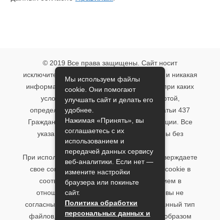
© 2019 Все права защищены. Сайт носит
исключительно информационный характер и никакая
Мы используем файлы
информация, опубликованная на нём, ни при каких
cookie. Они помогают
условиях не является публичной офертой,
улучшать сайт и делать его
удобнее.
определяемой положениями пункта 2 статьи 437
Нажимая «Принять», вы
Гражданского кодекса Российской Федерации. Все
соглашаетесь с их
указанные условия могут быть изменены без
использованием и
предварительного уведомления.
передачей данных сервису
При использовании данного сайта, вы подтверждаете
веб-аналитики. Если нет —
свое согласие на использование файлов cookie в
измените настройки
соответствии с настоящим уведомлением в
браузера или покиньте
сайт.
отношении данного типа файлов. Если вы не
Политика обработки
согласны с тем, чтобы мы использовали данный тип
персональных данных и
файлов, то вы должны соответствующим образом