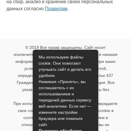
на сбор, анализ и хранение своих персональных
данных согласно
Правилам
.
© 2019 Все права защищены. Сайт носит
исключительно информационный характер и никакая
Мы используем файлы
информация, опубликованная на нём, ни при каких
cookie. Они помогают
условиях не является публичной офертой,
улучшать сайт и делать его
удобнее.
определяемой положениями пункта 2 статьи 437
Нажимая «Принять», вы
Гражданского кодекса Российской Федерации. Все
соглашаетесь с их
указанные условия могут быть изменены без
использованием и
предварительного уведомления.
передачей данных сервису
При использовании данного сайта, вы подтверждаете
веб-аналитики. Если нет —
свое согласие на использование файлов cookie в
измените настройки
соответствии с настоящим уведомлением в
браузера или покиньте
сайт.
отношении данного типа файлов. Если вы не
Политика обработки