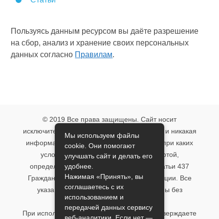
Пользуясь данным ресурсом вы даёте разрешение
на сбор, анализ и хранение своих персональных
данных согласно
Правилам
.
© 2019 Все права защищены. Сайт носит
исключительно информационный характер и никакая
Мы используем файлы
информация, опубликованная на нём, ни при каких
cookie. Они помогают
условиях не является публичной офертой,
улучшать сайт и делать его
удобнее.
определяемой положениями пункта 2 статьи 437
Нажимая «Принять», вы
Гражданского кодекса Российской Федерации. Все
соглашаетесь с их
указанные условия могут быть изменены без
использованием и
предварительного уведомления.
передачей данных сервису
При использовании данного сайта, вы подтверждаете
веб-аналитики. Если нет —