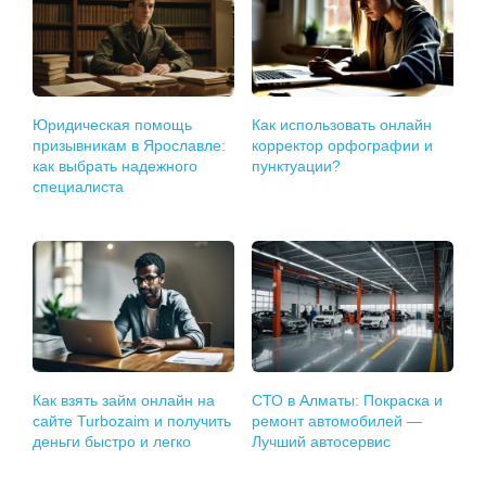
Юридическая помощь
Как использовать онлайн
призывникам в Ярославле:
корректор орфографии и
как выбрать надежного
пунктуации?
специалиста
Как взять займ онлайн на
СТО в Алматы: Покраска и
сайте Turbozaim и получить
ремонт автомобилей —
деньги быстро и легко
Лучший автосервис