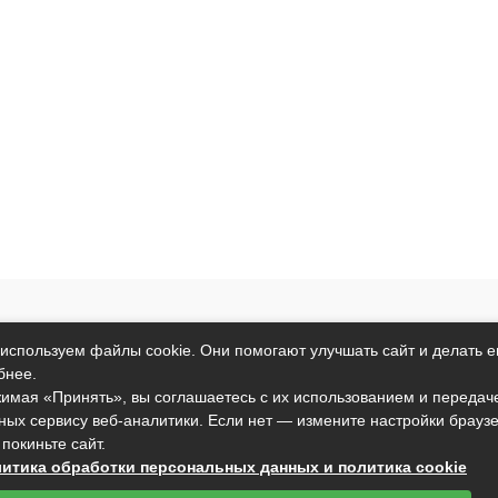
т исключительно информационный характер и никакая информация
используем файлы cookie. Они помогают улучшать сайт и делать е
ртой, определяемой положениями пункта 2 статьи 437 Гражданског
бнее.
анные условия могут быть изменены без предварительного уведомл
имая «Принять», вы соглашаетесь с их использованием и передач
ных сервису веб-аналитики. Если нет — измените настройки брауз
подтверждаете свое согласие на использование файлов cookie в со
 покиньте сайт.
вы не согласны с тем, чтобы мы использовали данный тип файлов,
итика обработки персональных данных и политика cookie
установить настройки вашего браузера или не использовать сайт.