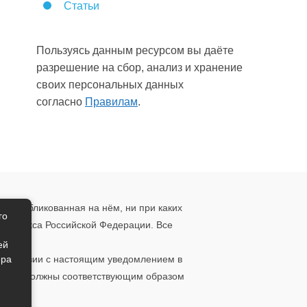
Статьи
Пользуясь данным ресурсом вы даёте
разрешение на сбор, анализ и хранение
своих персональных данных
согласно
Правилам
.
, опубликованная на нём, ни при каких
го
о кодекса Российской Федерации. Все
ения.
ей
ера
ответствии с настоящим уведомлением в
 то вы должны соответствующим образом