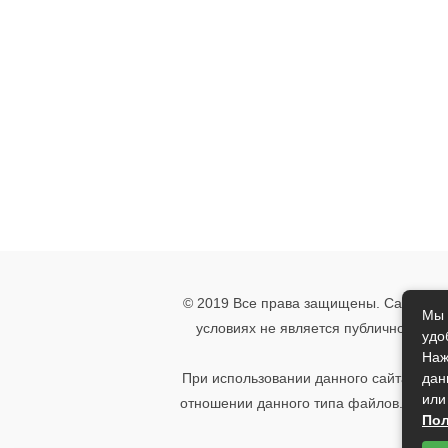
© 2019 Все права защищены. Сайт носи
Мы 
условиях не является публичной офе
удо
указ
Наж
дан
При использовании данного сайта, вы 
или
отношении данного типа файлов. Если 
Пол