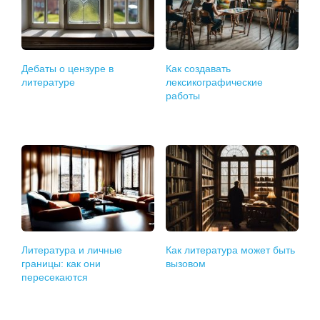
Дебаты о цензуре в
Как создавать
литературе
лексикографические
работы
Литература и личные
Как литература может быть
границы: как они
вызовом
пересекаются