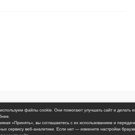
т исключительно информационный характер и никакая информация
используем файлы cookie. Они помогают улучшать сайт и делать е
ртой, определяемой положениями пункта 2 статьи 437 Гражданског
бнее.
анные условия могут быть изменены без предварительного уведомл
имая «Принять», вы соглашаетесь с их использованием и передач
ных сервису веб-аналитики. Если нет — измените настройки брауз
подтверждаете свое согласие на использование файлов cookie в со