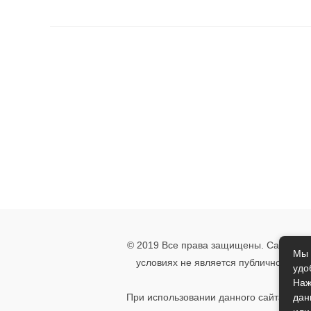
© 2019 Все права защищены. Сайт носи
Мы 
условиях не является публичной офе
удо
указ
Наж
дан
При использовании данного сайта, вы 