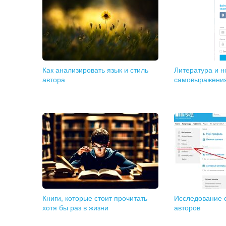
Как анализировать язык и стиль
Литература и 
автора
самовыражени
Книги, которые стоит прочитать
Исследование 
хотя бы раз в жизни
авторов