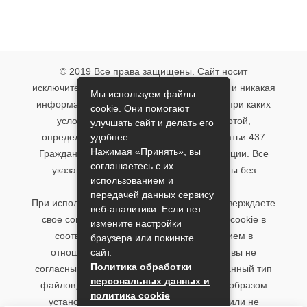
© 2019 Все права защищены. Сайт носит
исключительно информационный характер и никакая
Мы используем файлы
информация, опубликованная на нём, ни при каких
cookie. Они помогают
условиях не является публичной офертой,
улучшать сайт и делать его
удобнее.
определяемой положениями пункта 2 статьи 437
Нажимая «Принять», вы
Гражданского кодекса Российской Федерации. Все
соглашаетесь с их
указанные условия могут быть изменены без
использованием и
предварительного уведомления.
передачей данных сервису
При использовании данного сайта, вы подтверждаете
веб-аналитики. Если нет —
свое согласие на использование файлов cookie в
измените настройки
соответствии с настоящим уведомлением в
браузера или покиньте
сайт.
отношении данного типа файлов. Если вы не
Политика обработки
согласны с тем, чтобы мы использовали данный тип
персональных данных и
файлов, то вы должны соответствующим образом
политика cookie
установить настройки вашего браузера или не