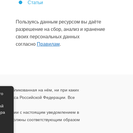
Статьи
Пользуясь данным ресурсом вы даёте
разрешение на сбор, анализ и хранение
своих персональных данных
согласно
Правилам
.
, опубликованная на нём, ни при каких
го
о кодекса Российской Федерации. Все
ения.
ей
ера
ответствии с настоящим уведомлением в
 то вы должны соответствующим образом