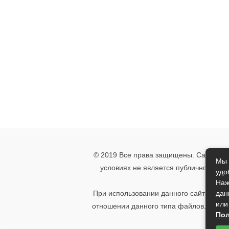
© 2019 Все права защищены. Сайт носи
Мы 
условиях не является публичной офе
удо
указ
Наж
дан
При использовании данного сайта, вы 
или
отношении данного типа файлов. Если 
Пол