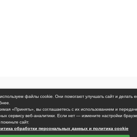
т исключительно информационный характер и никакая информация
используем файлы cookie. Они помогают улучшать сайт и делать е
ртой, определяемой положениями пункта 2 статьи 437 Гражданског
бнее.
анные условия могут быть изменены без предварительного уведомл
имая «Принять», вы соглашаетесь с их использованием и передач
ных сервису веб-аналитики. Если нет — измените настройки брауз
подтверждаете свое согласие на использование файлов cookie в со
 покиньте сайт.
вы не согласны с тем, чтобы мы использовали данный тип файлов,
итика обработки персональных данных и политика cookie
установить настройки вашего браузера или не использовать сайт.