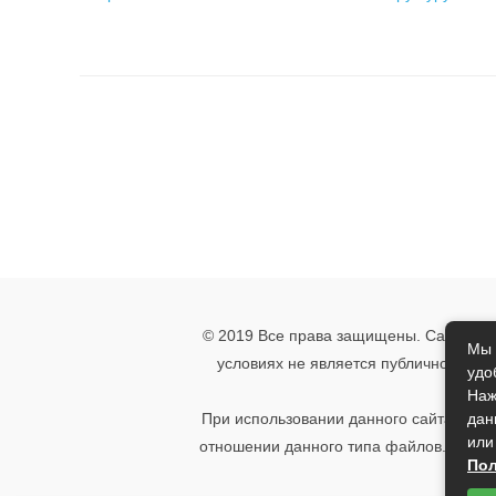
© 2019 Все права защищены. Сайт носи
Мы 
условиях не является публичной офе
удо
указ
Наж
дан
При использовании данного сайта, вы 
или
отношении данного типа файлов. Если 
Пол