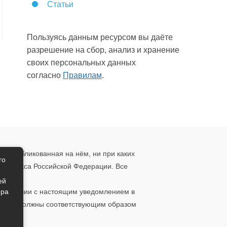
Статьи
Пользуясь данным ресурсом вы даёте
разрешение на сбор, анализ и хранение
своих персональных данных
согласно
Правилам
.
, опубликованная на нём, ни при каких
го
о кодекса Российской Федерации. Все
ения.
ей
ера
ответствии с настоящим уведомлением в
 то вы должны соответствующим образом