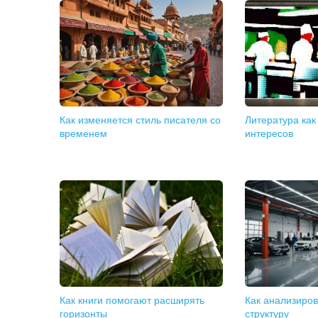
Как изменяется стиль писателя со
Литература как
временем
интересов
Как книги помогают расширять
Как анализиро
горизонты
структуру