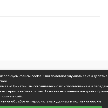
т исключительно информационный характер и никакая информация
используем файлы cookie. Они помогают улучшать сайт и делать е
ртой, определяемой положениями пункта 2 статьи 437 Гражданског
бнее.
анные условия могут быть изменены без предварительного уведомл
имая «Принять», вы соглашаетесь с их использованием и передач
ных сервису веб-аналитики. Если нет — измените настройки брауз
подтверждаете свое согласие на использование файлов cookie в со
 покиньте сайт.
вы не согласны с тем, чтобы мы использовали данный тип файлов,
итика обработки персональных данных и политика cookie
установить настройки вашего браузера или не использовать сайт.