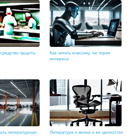
 средство защиты
Как читать классику, не теряя
интереса
вать литературную
Литература о жизни и ее ценностях