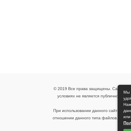
© 2019 Все права защищены. Сайт носи
Мы 
условиях не является публичной офе
удо
указ
Наж
дан
При использовании данного сайта, вы 
или
отношении данного типа файлов. Если 
Пол