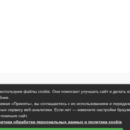
т исключительно информационный характер и никакая информация
используем файлы cookie. Они помогают улучшать сайт и делать е
ртой, определяемой положениями пункта 2 статьи 437 Гражданског
бнее.
анные условия могут быть изменены без предварительного уведомл
имая «Принять», вы соглашаетесь с их использованием и передач
ных сервису веб-аналитики. Если нет — измените настройки брауз
подтверждаете свое согласие на использование файлов cookie в со
 покиньте сайт.
вы не согласны с тем, чтобы мы использовали данный тип файлов,
итика обработки персональных данных и политика cookie
установить настройки вашего браузера или не использовать сайт.