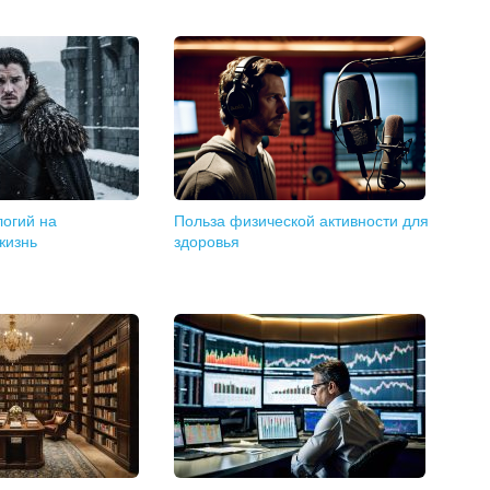
логий на
Польза физической активности для
жизнь
здоровья