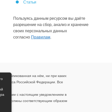
Статьи
Пользуясь данным ресурсом вы даёте
разрешение на сбор, анализ и хранение
своих персональных данных
согласно
Правилам
.
, опубликованная на нём, ни при каких
го
о кодекса Российской Федерации. Все
ения.
ей
ера
ответствии с настоящим уведомлением в
 то вы должны соответствующим образом