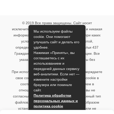
© 2019 Все права защищены. Сайт носит
исключительно информационный характер и никакая
Мы используем файлы
информация, опубликованная на нём, ни при каких
cookie. Они помогают
условиях не является публичной офертой,
улучшать сайт и делать его
удобнее.
определяемой положениями пункта 2 статьи 437
Нажимая «Принять», вы
Гражданского кодекса Российской Федерации. Все
соглашаетесь с их
указанные условия могут быть изменены без
использованием и
предварительного уведомления.
передачей данных сервису
При использовании данного сайта, вы подтверждаете
веб-аналитики. Если нет —
свое согласие на использование файлов cookie в
измените настройки
соответствии с настоящим уведомлением в
браузера или покиньте
сайт.
отношении данного типа файлов. Если вы не
Политика обработки
согласны с тем, чтобы мы использовали данный тип
персональных данных и
файлов, то вы должны соответствующим образом
политика cookie
установить настройки вашего браузера или не