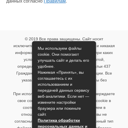
данных согласно
Правилам
.
© 2019 Все права защищены. Сайт носит
исключительно информационный характер и никакая
Мы используем файлы
информация, опубликованная на нём, ни при каких
cookie. Они помогают
условиях не является публичной офертой,
улучшать сайт и делать его
удобнее.
определяемой положениями пункта 2 статьи 437
Нажимая «Принять», вы
Гражданского кодекса Российской Федерации. Все
соглашаетесь с их
указанные условия могут быть изменены без
использованием и
предварительного уведомления.
передачей данных сервису
При использовании данного сайта, вы подтверждаете
веб-аналитики. Если нет —
свое согласие на использование файлов cookie в
измените настройки
соответствии с настоящим уведомлением в
браузера или покиньте
сайт.
отношении данного типа файлов. Если вы не
Политика обработки
согласны с тем, чтобы мы использовали данный тип
персональных данных и