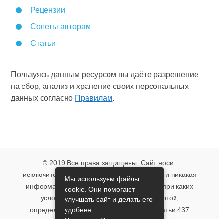
Рецензии
Советы авторам
Статьи
Пользуясь данным ресурсом вы даёте разрешение
на сбор, анализ и хранение своих персональных
данных согласно
Правилам
.
© 2019 Все права защищены. Сайт носит
исключительно информационный характер и никакая
Мы используем файлы
информация, опубликованная на нём, ни при каких
cookie. Они помогают
условиях не является публичной офертой,
улучшать сайт и делать его
удобнее.
определяемой положениями пункта 2 статьи 437