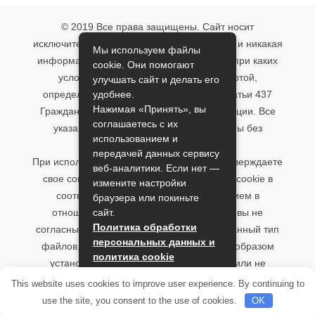
© 2019 Все права защищены. Сайт носит
исключительно информационный характер и никакая
Мы используем файлы
информация, опубликованная на нём, ни при каких
cookie. Они помогают
условиях не является публичной офертой,
улучшать сайт и делать его
удобнее.
определяемой положениями пункта 2 статьи 437
Нажимая «Принять», вы
Гражданского кодекса Российской Федерации. Все
соглашаетесь с их
указанные условия могут быть изменены без
использованием и
предварительного уведомления.
передачей данных сервису
При использовании данного сайта, вы подтверждаете
веб-аналитики. Если нет —
свое согласие на использование файлов cookie в
измените настройки
соответствии с настоящим уведомлением в
браузера или покиньте
сайт.
отношении данного типа файлов. Если вы не
Политика обработки
согласны с тем, чтобы мы использовали данный тип
персональных данных и
файлов, то вы должны соответствующим образом
политика cookie
установить настройки вашего браузера или не
использовать сайт.
Принять
This website uses cookies to improve user experience. By continuing to
use the site, you consent to the use of cookies.
OK