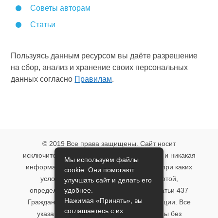
Советы авторам
Статьи
Пользуясь данным ресурсом вы даёте разрешение
на сбор, анализ и хранение своих персональных
данных согласно
Правилам
.
© 2019 Все права защищены. Сайт носит
исключительно информационный характер и никакая
Мы используем файлы
информация, опубликованная на нём, ни при каких
cookie. Они помогают
условиях не является публичной офертой,
улучшать сайт и делать его
удобнее.
определяемой положениями пункта 2 статьи 437
Нажимая «Принять», вы
Гражданского кодекса Российской Федерации. Все
соглашаетесь с их
указанные условия могут быть изменены без