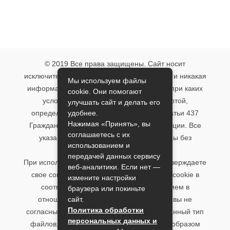
© 2019 Все права защищены. Сайт носит
исключительно информационный характер и никакая
Мы используем файлы
информация, опубликованная на нём, ни при каких
cookie. Они помогают
условиях не является публичной офертой,
улучшать сайт и делать его
удобнее.
определяемой положениями пункта 2 статьи 437
Нажимая «Принять», вы
Гражданского кодекса Российской Федерации. Все
соглашаетесь с их
указанные условия могут быть изменены без
использованием и
предварительного уведомления.
передачей данных сервису
При использовании данного сайта, вы подтверждаете
веб-аналитики. Если нет —
свое согласие на использование файлов cookie в
измените настройки
соответствии с настоящим уведомлением в
браузера или покиньте
сайт.
отношении данного типа файлов. Если вы не
Политика обработки
согласны с тем, чтобы мы использовали данный тип
персональных данных и
файлов, то вы должны соответствующим образом