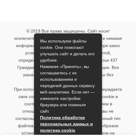
© 2019 Все права защищены. Сайт носит
исключительно информационный характер и никакая
Мы используем файлы
информация, опубликованная на нём, ни при каких
cookie. Они помогают
условиях не является публичной офертой,
улучшать сайт и делать его
удобнее.
определяемой положениями пункта 2 статьи 437
Нажимая «Принять», вы
Гражданского кодекса Российской Федерации. Все
соглашаетесь с их
указанные условия могут быть изменены без
использованием и
предварительного уведомления.
передачей данных сервису
При использовании данного сайта, вы подтверждаете
веб-аналитики. Если нет —
свое согласие на использование файлов cookie в
измените настройки
соответствии с настоящим уведомлением в
браузера или покиньте
сайт.
отношении данного типа файлов. Если вы не
Политика обработки
согласны с тем, чтобы мы использовали данный тип
персональных данных и
файлов, то вы должны соответствующим образом
политика cookie
установить настройки вашего браузера или не