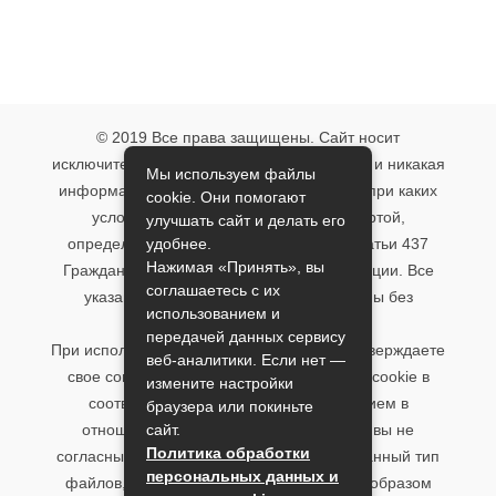
© 2019 Все права защищены. Сайт носит
исключительно информационный характер и никакая
Мы используем файлы
информация, опубликованная на нём, ни при каких
cookie. Они помогают
условиях не является публичной офертой,
улучшать сайт и делать его
удобнее.
определяемой положениями пункта 2 статьи 437
Нажимая «Принять», вы
Гражданского кодекса Российской Федерации. Все
соглашаетесь с их
указанные условия могут быть изменены без
использованием и
предварительного уведомления.
передачей данных сервису
При использовании данного сайта, вы подтверждаете
веб-аналитики. Если нет —
свое согласие на использование файлов cookie в
измените настройки
соответствии с настоящим уведомлением в
браузера или покиньте
сайт.
отношении данного типа файлов. Если вы не
Политика обработки
согласны с тем, чтобы мы использовали данный тип
персональных данных и
файлов, то вы должны соответствующим образом