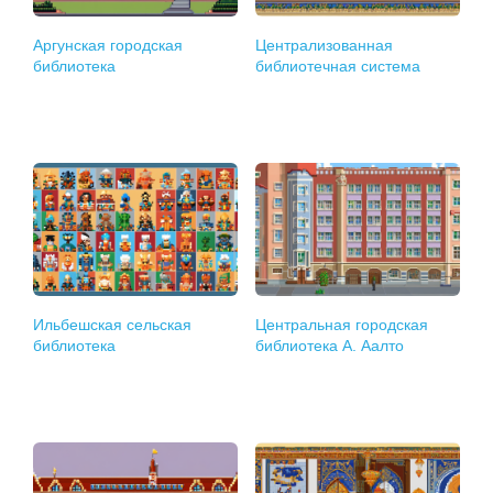
Аргунская городская
Централизованная
библиотека
библиотечная система
Ильбешская сельская
Центральная городская
библиотека
библиотека А. Аалто