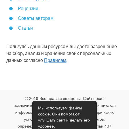
Рецензии
Советы авторам
Статьи
Пользуясь данным ресурсом вы даёте разрешение
на сбор, анализ и хранение своих персональных
данных согласно
Правилам
.
© 2019 Все права защищены. Сайт носит
исключительно информационный характер и никакая
Мы используем файлы
информация, опубликованная на нём, ни при каких
cookie. Они помогают
условиях не является публичной офертой,
улучшать сайт и делать его
удобнее.
определяемой положениями пункта 2 статьи 437